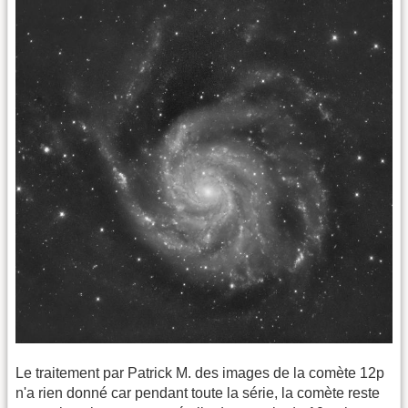
Le traitement par Patrick M. des images de la comète 12p
n'a rien donné car pendant toute la série, la comète reste