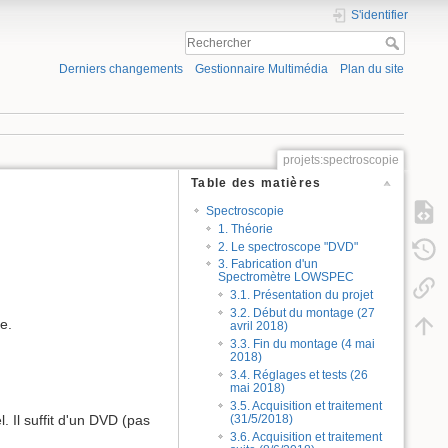
S'identifier
Derniers changements
Gestionnaire Multimédia
Plan du site
projets:spectroscopie
Table des matières
Spectroscopie
1. Théorie
2. Le spectroscope "DVD"
3. Fabrication d'un
Spectromètre LOWSPEC
3.1. Présentation du projet
3.2. Début du montage (27
e.
avril 2018)
3.3. Fin du montage (4 mai
2018)
3.4. Réglages et tests (26
mai 2018)
3.5. Acquisition et traitement
(31/5/2018)
. Il suffit d'un DVD (pas
3.6. Acquisition et traitement