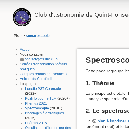
Club d'astronomie de Quint-Fonse
Piste :
spectroscopie
•
Accueil
Nous contacter :
Spectrosco
contact@qfastro.club
Soirées d'observation : détails
pratiques
Cette page regroupe les
Comptes rendus des séances
Articles du Clin d’œil
1. Théorie
Les projets
Lunette PST Coronado
Le principe est d'étale
(2022+)
PushTo pour le TLM
(2020+)
L'analyse spectrale d'u
Phémus 2021
Spectroscopie
(2018+)
2. Le spectro
Bricolages électroniques
(2016)
Un
plan à imprimer 
Phémus 2015
forcément neuf) et le to
Occultations d'étoiles par des