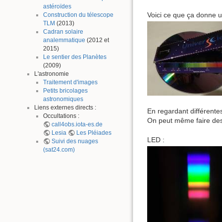
astéroïdes
Voici ce que ça donne un
Construction du télescope
TLM
(2013)
Cadran solaire
analemmatique
(2012 et
2015)
Le sentier des Planètes
(2009)
L'astronomie
Traitement d'images
Petits bricolages
astronomiques
Liens externes directs :
En regardant différente
Occultations :
On peut même faire des
call4obs.iota-es.de
Lesia
Les Pléiades
LED :
Suivi des nuages
(sat24.com)