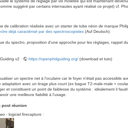
aillé le système de réglage par vis moletée qui est maintenant devenu p
mme suggéré par certains internautes ayant réalisé ce projet) cf. Pho
e de calibration réalisée avec un starter de tube néon de marque Philip
ctre déjà caractérisé par des spectroscopistes
(Auf Deutsch).
e du spectro, proposition d'une approche pour les réglages, rappel du 
Guiding v2 :
https://openphdguiding.org/
(download et tuto)
aliser un spectre net à l'oculaire car le foyer n'était pas accessible av
adaptation avec un tirage plus court (ex bague T2-male-male + coulant 
ager et constituent un point de faiblesse du système : idéalement il faudr
avoir une meilleure fiabilité à l'usage.
 post réunion
 - logiciel firecapture :