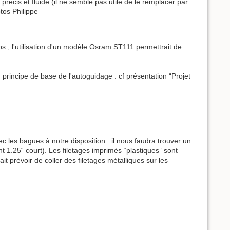
récis et fluide (il ne semble pas utile de le remplacer par
tos Philippe
s ; l'utilisation d'un modèle Osram ST111 permettrait de
principe de base de l'autoguidage : cf présentation “Projet
ec les bagues à notre disposition : il nous faudra trouver un
1.25“ court). Les filetages imprimés “plastiques” sont
ait prévoir de coller des filetages métalliques sur les