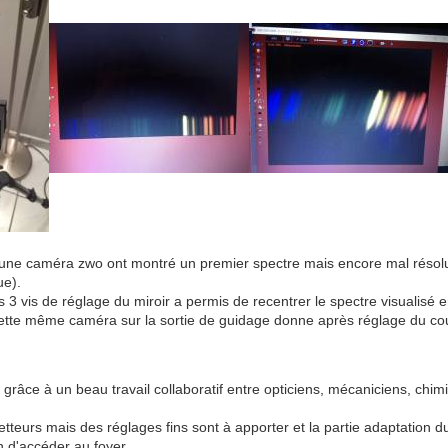
une caméra zwo ont montré un premier spectre mais encore mal résolu 
ue).
s 3 vis de réglage du miroir a permis de recentrer le spectre visualis
tte même caméra sur la sortie de guidage donne après réglage du coul
râce à un beau travail collaboratif entre opticiens, mécaniciens, chimis
tteurs mais des réglages fins sont à apporter et la partie adaptation du 
n d'accéder au foyer.