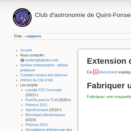
Club d'astronomie de Quint-Fonse
Piste :
supports
•
Accueil
Nous contacter :
Extension 
contact@qfastro.club
Soirées d'observation : détails
pratiques
Ce
document
expliqu
Comptes rendus des séances
Articles du Clin d’œil
Fabriquer 
Les projets
Lunette PST Coronado
(2022+)
Fabriquer une maquette d
PushTo pour le TLM
(2020+)
Phémus 2021
Spectroscopie
(2018+)
Bricolages électroniques
(2016)
Phémus 2015
Occultations d'étoiles par des